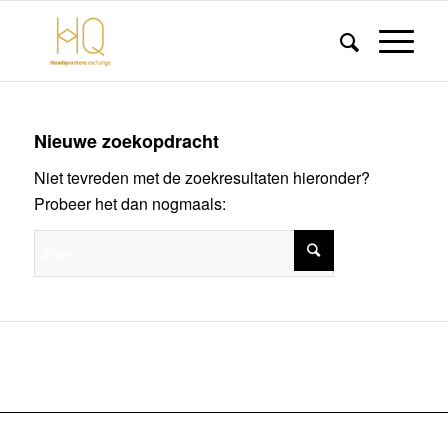
Nieuwe zoekopdracht
Niet tevreden met de zoekresultaten hieronder?
Probeer het dan nogmaals: