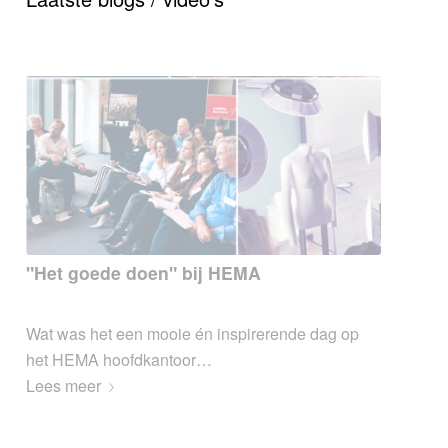
"Het goede doen" bij HEMA
0 Reacties
/
11 mei 2019
Wat was het een mooie én inspirerende dag op
het HEMA hoofdkantoor…
Lees meer